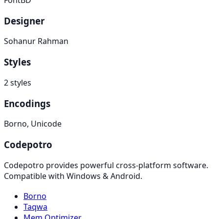
FontBD
Designer
Sohanur Rahman
Styles
2 styles
Encodings
Borno, Unicode
Codepotro
Codepotro provides powerful cross-platform software.
Compatible with Windows & Android.
Borno
Taqwa
Mem Optimizer