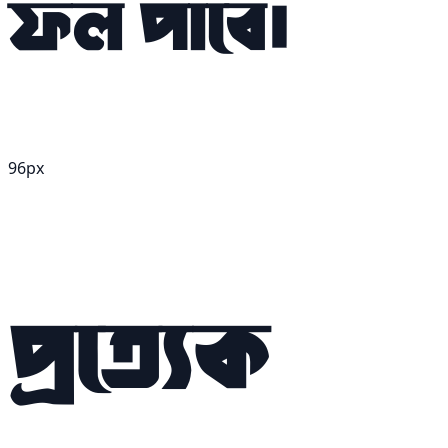
ফল পাবে।
96px
প্রত্যেক