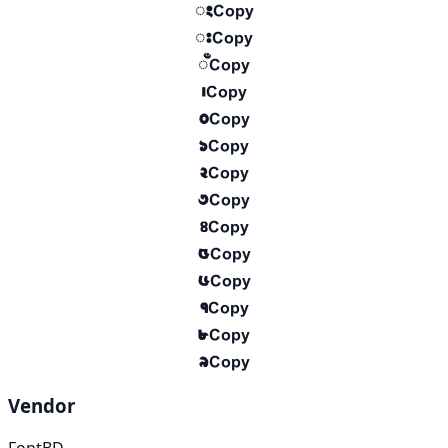
ং
Copy
ঃ
Copy
ঁ
Copy
।
Copy
০
Copy
১
Copy
২
Copy
৩
Copy
৪
Copy
৫
Copy
৬
Copy
৭
Copy
৮
Copy
৯
Copy
Vendor